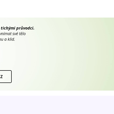
 tichými průvodci.
vnímat své tělo
u a klid.
AZ