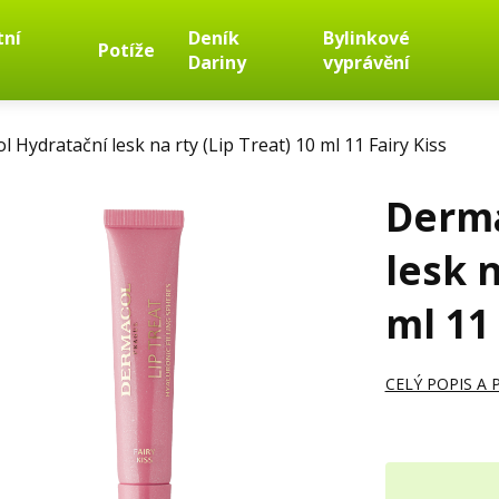
tní
Deník
Bylinkové
Potíže
Dariny
vyprávění
 Hydratační lesk na rty (Lip Treat) 10 ml 11 Fairy Kiss
Derma
lesk n
ml 11 
CELÝ POPIS A