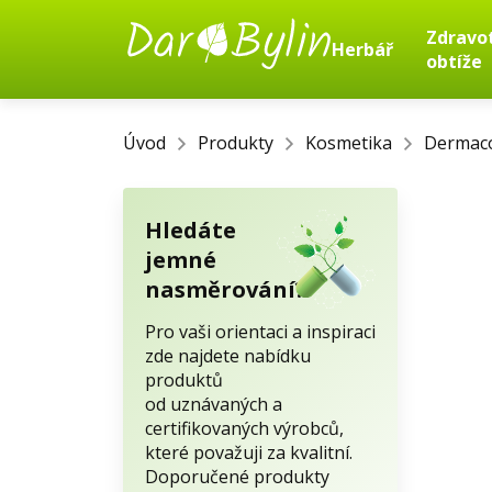
Zdravo
Herbář
obtíže
Úvod
Produkty
Kosmetika
Dermacol
Hledáte
jemné
nasměrování?
Pro vaši orientaci a inspiraci
zde najdete nabídku
produktů
od uznávaných a
certifikovaných výrobců,
které považuji za kvalitní.
Doporučené produkty