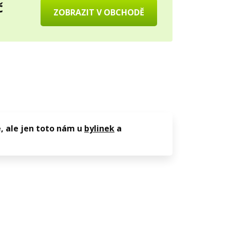
č
ZOBRAZIT V OBCHODĚ
, ale jen toto nám u
bylinek
a