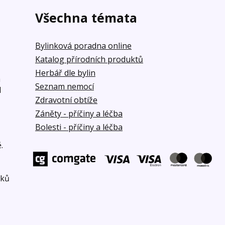
Všechna témata
Bylinková poradna online
Katalog přírodních produktů
Herbář dle bylin
á
Seznam nemocí
d
Zdravotní obtíže
Záněty - příčiny a léčba
Bolesti - příčiny a léčba
.
bků