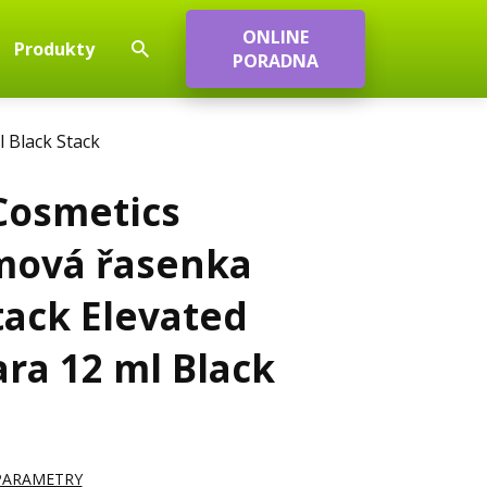
ONLINE
Produkty
PORADNA
 Black Stack
Cosmetics
mová řasenka
ack Elevated
ra 12 ml Black
 PARAMETRY