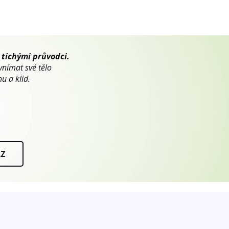
 tichými průvodci.
vnímat své tělo
u a klid.
AZ