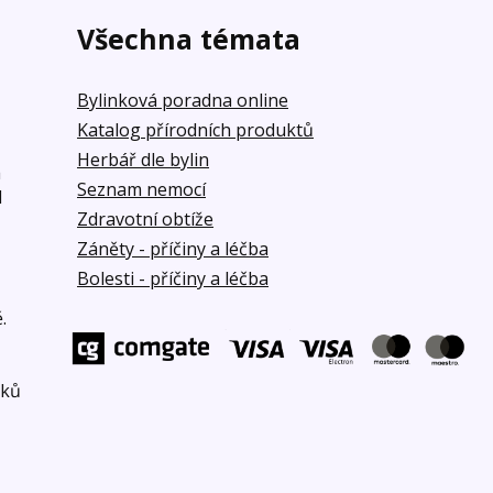
Všechna témata
Bylinková poradna online
Katalog přírodních produktů
Herbář dle bylin
á
Seznam nemocí
d
Zdravotní obtíže
Záněty - příčiny a léčba
Bolesti - příčiny a léčba
.
bků