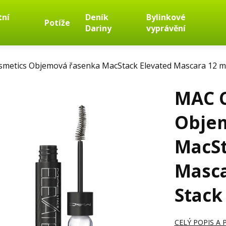
tní
Deník
Bylinkové
Potíže
Dariny
vyprávění
metics Objemová řasenka MacStack Elevated Mascara 12 ml
MAC 
Obje
MacSt
Masca
Stack
CELÝ POPIS A