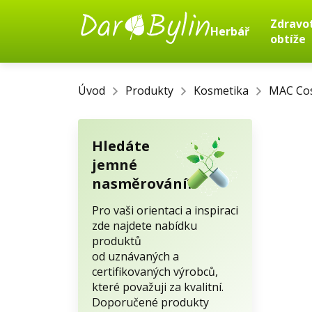
Zdravo
Herbář
obtíže
Úvod
Produkty
Kosmetika
MAC Cos
Hledáte
jemné
nasměrování?
Pro vaši orientaci a inspiraci
zde najdete nabídku
produktů
od uznávaných a
certifikovaných výrobců,
které považuji za kvalitní.
Doporučené produkty