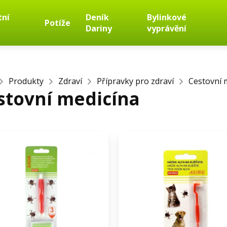
tní
Deník
Bylinkové
Potíže
Dariny
vyprávění
Produkty
Zdraví
Přípravky pro zdraví
Cestovní 
stovní medicína