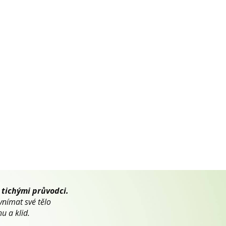
 tichými průvodci.
vnímat své tělo
u a klid.