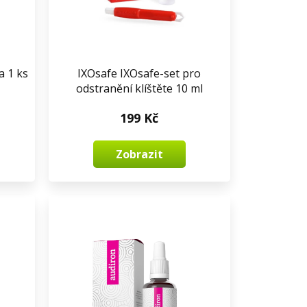
a 1 ks
IXOsafe IXOsafe-set pro
odstranění klíštěte 10 ml
199 Kč
Zobrazit