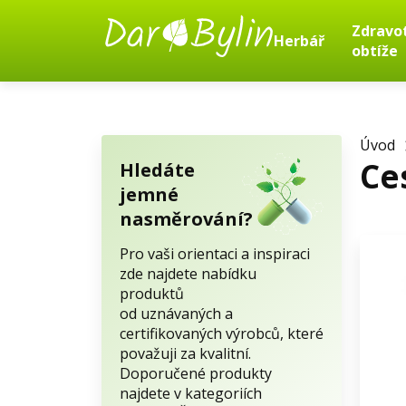
Zdravo
Herbář
obtíže
Úvod
Ce
Hledáte
jemné
nasměrování?
Pro vaši orientaci a inspiraci
zde najdete nabídku
produktů
od uznávaných a
certifikovaných výrobců, které
považuji za kvalitní.
Doporučené produkty
najdete v kategoriích