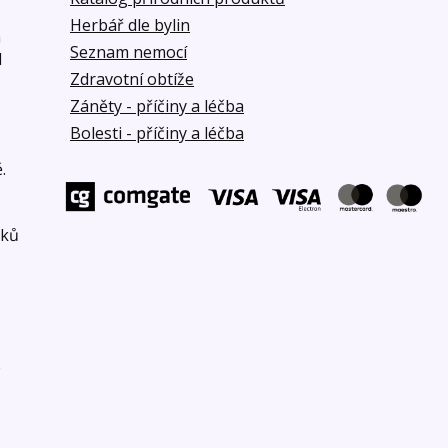
Herbář dle bylin
á
Seznam nemocí
d
Zdravotní obtíže
Záněty - příčiny a léčba
Bolesti - příčiny a léčba
.
bků
e