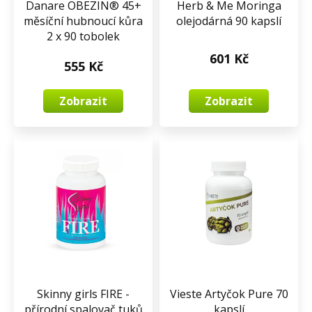
Danare OBEZIN® 45+
Herb & Me Moringa
měsíční hubnoucí kůra
olejodárná 90 kapslí
2 x 90 tobolek
601 Kč
555 Kč
Zobrazit
Zobrazit
Skinny girls FIRE -
Vieste Artyčok Pure 70
přírodní spalovač tuků
kapslí