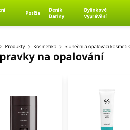
tní
Deník
Bylinkové
Potíže
Dariny
vyprávění
Produkty
Kosmetika
Sluneční a opalovací kosmeti
ípravky na opalování