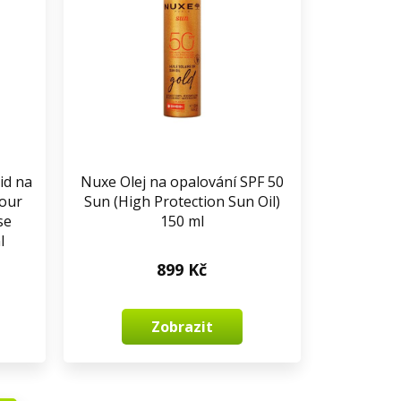
id na
Nuxe Olej na opalování SPF 50
Hour
Sun (High Protection Sun Oil)
se
150 ml
l
899 Kč
Zobrazit