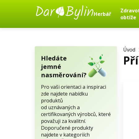
Zdravo
Herbář
obtíže
Úvod
Př
Hledáte
jemné
nasměrování?
Pro vaši orientaci a inspiraci
zde najdete nabídku
produktů
od uznávaných a
certifikovaných výrobců, které
považuji za kvalitní.
Doporučené produkty
najdete v kategoriích