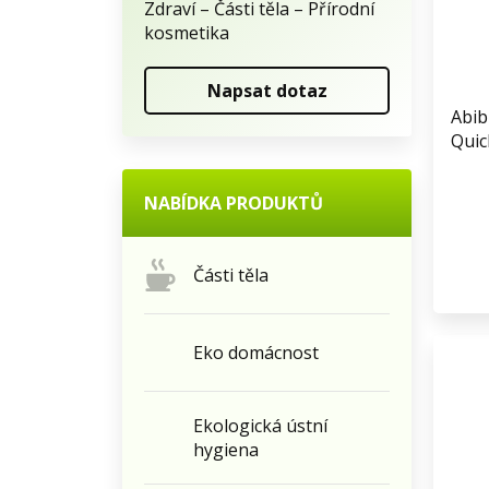
Zdraví – Části těla – Přírodní
kosmetika
Napsat dotaz
Abib
Quic
NABÍDKA PRODUKTŮ
Části těla
Eko domácnost
Ekologická ústní
hygiena