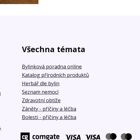
Všechna témata
Bylinková poradna online
Katalog přírodních produktů
Herbář dle bylin
á
Seznam nemocí
d
Zdravotní obtíže
Záněty - příčiny a léčba
Bolesti - příčiny a léčba
.