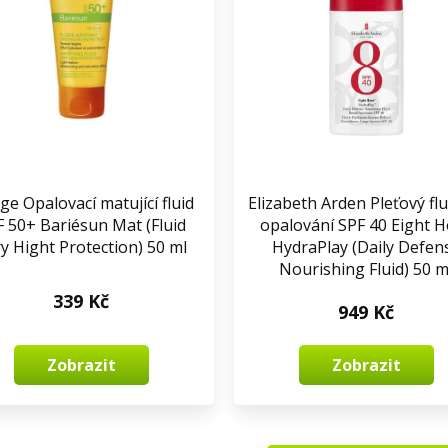
ge Opalovací matující fluid
Elizabeth Arden Pleťový flu
F 50+ Bariésun Mat (Fluid
opalování SPF 40 Eight 
y Hight Protection) 50 ml
HydraPlay (Daily Defen
Nourishing Fluid) 50 m
339 Kč
949 Kč
Zobrazit
Zobrazit