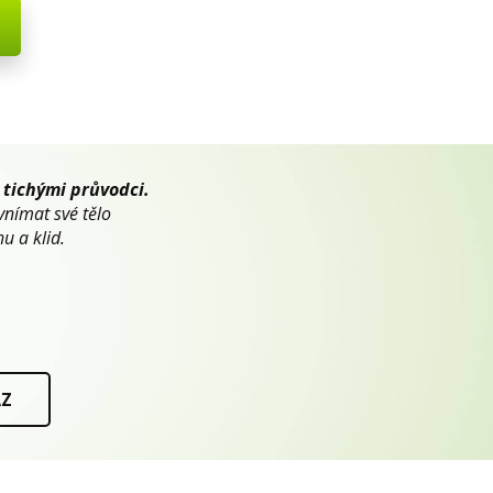
 tichými průvodci.
vnímat své tělo
u a klid.
AZ