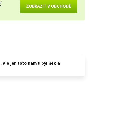
č
ZOBRAZIT V OBCHODĚ
, ale jen toto nám u
bylinek
a