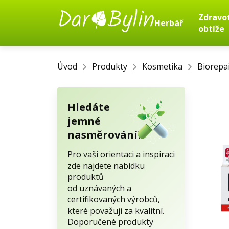
Zdravo
Herbář
obtíže
Úvod
Produkty
Kosmetika
Biorepai
Hledáte
jemné
nasměrování?
Pro vaši orientaci a inspiraci
zde najdete nabídku
produktů
od uznávaných a
certifikovaných výrobců,
které považuji za kvalitní.
Doporučené produkty