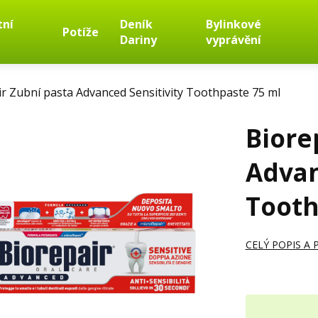
tní
Deník
Bylinkové
Potíže
Dariny
vyprávění
r Zubní pasta Advanced Sensitivity Toothpaste 75 ml
Biore
Advan
Tooth
CELÝ POPIS A