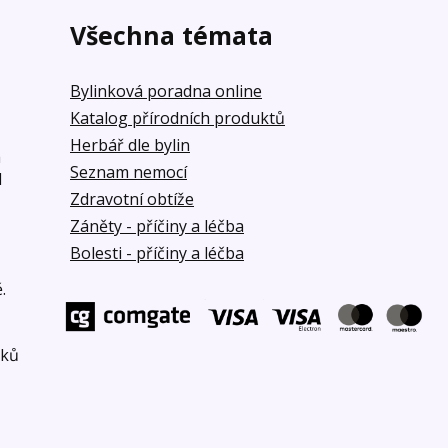
Všechna témata
Bylinková poradna online
Katalog přírodních produktů
Herbář dle bylin
á
Seznam nemocí
d
Zdravotní obtíže
Záněty - příčiny a léčba
Bolesti - příčiny a léčba
.
bků