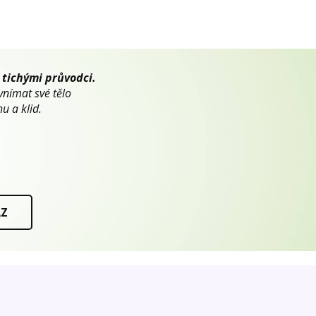
 tichými průvodci.
vnímat své tělo
u a klid.
AZ