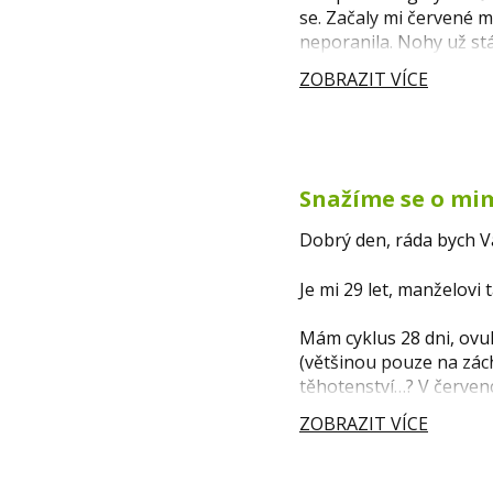
se. Začaly mi červené mí
neporanila. Nohy už stá
ZOBRAZIT VÍCE
Snažíme se o mi
Dobrý den, ráda bych V
Je mi 29 let, manželovi
Mám cyklus 28 dni, ovu
(většinou pouze na zách
těhotenství…? V červenc
ZOBRAZIT VÍCE