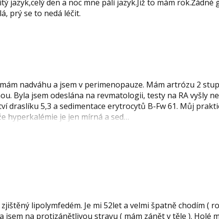
jazyk,celý den a noc mne pálí jazyk.Již to mám rok.Žádné g
, prý se to nedá léčit.
t, mám nadváhu a jsem v perimenopauze. Mám artrózu 2 stupn
ou. Byla jsem odeslána na revmatologii, testy na RA vyšly ne
ví draslíku 5,3 a sedimentace erytrocytů B-Fw 61. Můj prakti
že hyperkalémie je jen mírná a sed…
zjištěný lipolymfedém. Je mi 52let a velmi špatně chodím ( 
a jsem na protizánětlivou stravu ( mám zánět v těle ). Holé 