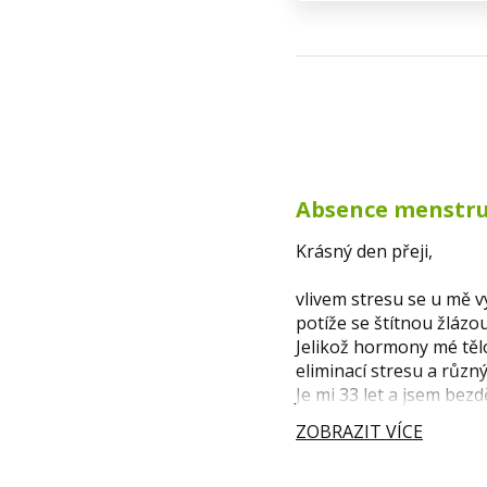
Absence menstrua
Krásný den přeji,
vlivem stresu se u mě v
potíže se štítnou žlázou
Jelikož hormony mé tělo
eliminací stresu a různ
Je mi 33 let a jsem bez
ZOBRAZIT VÍCE