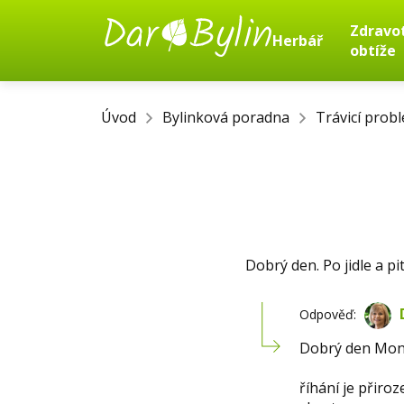
Zdravo
Herbář
obtíže
Úvod
Bylinková poradna
Trávicí prob
Dobrý den. Po jidle a pi
Odpověď:
Dobrý den Mon
říhání je přiro