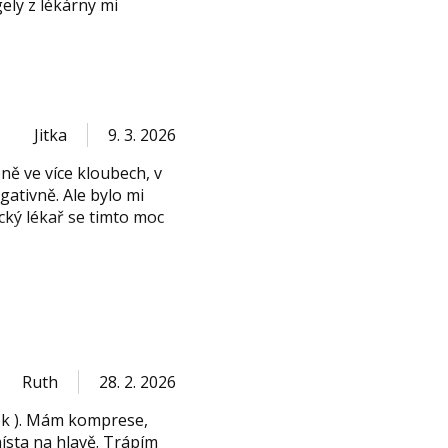
ely z lékárny mi
Jitka
9. 3. 2026
ě ve více kloubech, v
gativně. Ale bylo mi
cký lékař se timto moc
Ruth
28. 2. 2026
rok ). Mám komprese,
místa na hlavě. Trápím