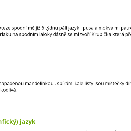
eze spodní mě již 6 týdnu pálí jazyk i pusa a mokva mi pat
arlaku na spodním laloky dásně se mi tvoří Krupička která př
padenou mandelinkou , sbírám ji,ale listy jsou místečky dí
kodlivá.
fický) jazyk