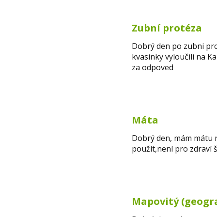
Zubní protéza
Dobrý den po zubni prot
kvasinky vyloučili na K
za odpoved
Máta
Dobrý den, mám mátu na
použít,není pro zdraví š
Mapovitý (geogra