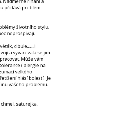
m. Nadměrné říhání a
omu přidává problém
oblémy životního stylu,
ec neprospívají.
věták, cibule…….i
ují a vyvarovala se jim.
 zpracovat. Může vám
olerance ( alergie na
nzumaci velkého
etížení hlásí bolestí. Je
říčinu vašeho problému.
 chmel, saturejka,