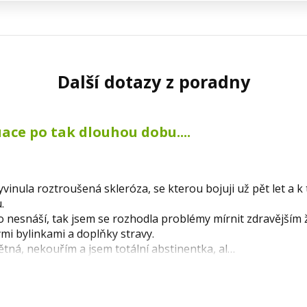
Další dotazy z poradny
ce po tak dlouhou dobu....
yvinula roztroušená skleróza, se kterou bojuji už pět let a k
.
 nesnáší, tak jsem se rozhodla problémy mírnit zdravějším 
ými bylinkami a doplňky stravy.
dětná, nekouřím a jsem totální abstinentka, al…