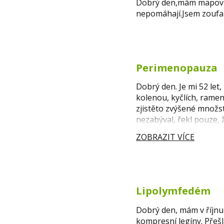
Dobrý den,mám mapovitý 
nepomáhají.Jsem zoufalá
Perimenopauza
Dobrý den. Je mi 52 le
kolenou, kyčlích, ramen
zjistěto zvýšené množst
nezabýval, řekl pouze, 
ZOBRAZIT VÍCE
Lipolymfedém
Dobrý den, mám v říjnu 
kompresní legíny. Přešl