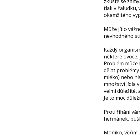
zkuste se zamys
tlak v žaludku,
okamžitého vyp
Může jít o vážn
nevhodného stra
Každý organismu
některé ovoce. 
Problém může b
dělat problémy 
mléko) nebo hi
množství jídla v
velmi důležité,
Je to moc důleži
Proti říhání vá
heřmánek, puš
Moniko, věřím, ž