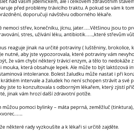
let nad vaším jídelníčkem, ale i celkovém zdravotním stave
 varuje před problémy trávicího traktu. A pokud se vám k t
rázdnění, doporučuji návštěvu odborného lékaře.
é nemoci střev, konečníku, jícnu, jater……Většinou jsou to pr
vování, stres, užívání léku, antibiotik…….,které střevům vůb
s reaguje jinak na určité potraviny ( luštěniny, brokolice, k
Je nutné, aby jste vypozorovala, které potraviny vám nevyhov
ýt, že vám chybí některý trávicí enzym, a tělo to nedokáže
i mouka, která obsahuje lepek. Ale může to být laktózová int
staminová intolerance. Bolest žaludku může nastat i při ko
 krátkém intervale a žaludek ho není schopen strávit a své př
 aby jste to konzultovala s odborným lékařem, který zjistí p
té, jinak vám hrozí další zdravotní potíže.
m můžou pomoci bylinky – máta peprná, zeměžluč (tinktura),
kvorec……..
e některé rady vyzkoušíte a k lékaři si určitě zajděte.