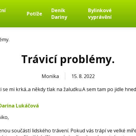
tní
Deník
Bylinkové
Potíže
Dariny
vyprávění
lémy.
Trávicí problémy.
Monika
15. 8. 2022
ti se mi krká..a někdy tlak na žaludku.A sem tam po jidle hne
Darina Lukáčová
iko,
zenou součástí lidského trávení. Pokud vás trápí ve velké míř