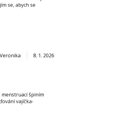
jím se, abych se
Veronika
8. 1. 2026
d menstruací špiním
ďování vajíčka-