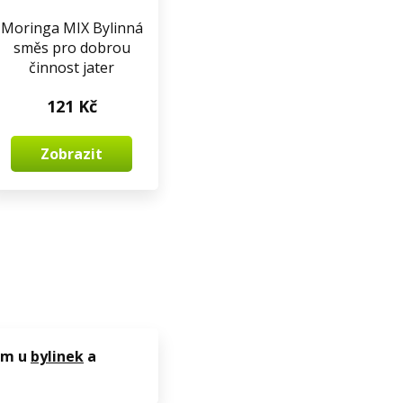
Moringa MIX Bylinná
směs pro dobrou
činnost jater
121 Kč
Zobrazit
nám u
bylinek
a