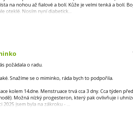
sta na nohou až fialové a bolí. Kůže je velmi tenká a bolí. Bo
le oteklé. Nosím nyní diabetick…
minko
ás požádala o radu.
 také. Snažíme se o miminko, ráda bych to podpořila.
lace kolem 14.dne. Menstruace trvá cca 3 dny. Cca týden pře
odě). Možná nízký progesteron, který pak ovlivňuje i uhniz
i 2025 jsem byla na zákroku - …