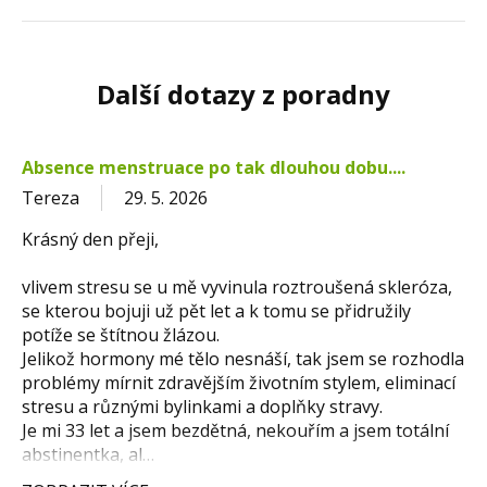
Další dotazy z poradny
Absence menstruace po tak dlouhou dobu....
Tereza
29. 5. 2026
Krásný den přeji,
vlivem stresu se u mě vyvinula roztroušená skleróza,
se kterou bojuji už pět let a k tomu se přidružily
potíže se štítnou žlázou.
Jelikož hormony mé tělo nesnáší, tak jsem se rozhodla
problémy mírnit zdravějším životním stylem, eliminací
stresu a různými bylinkami a doplňky stravy.
Je mi 33 let a jsem bezdětná, nekouřím a jsem totální
abstinentka, al…