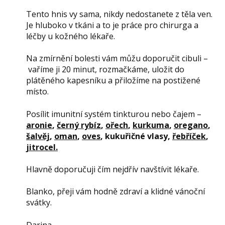
Tento hnis vy sama, nikdy nedostanete z těla ven.
Je hluboko v tkáni a to je práce pro chirurga a
léčby u kožného lékaře.
Na zmírnění bolesti vám můžu doporučit cibuli –
vaříme ji 20 minut, rozmačkáme, uložit do
plátěného kapesníku a přiložíme na postižené
místo.
Posílit imunitní systém tinkturou nebo čajem –
aronie
,
černý rybíz
,
ořech
,
kurkuma
,
oregano
,
šalvěj
,
oman
,
oves
, kukuřičné vlasy,
řebříček
,
jitrocel.
Hlavně doporučuji čím nejdřív navštívit lékaře.
Blanko, přeji vám hodně zdraví a klidné vánoční
svátky.
Darina