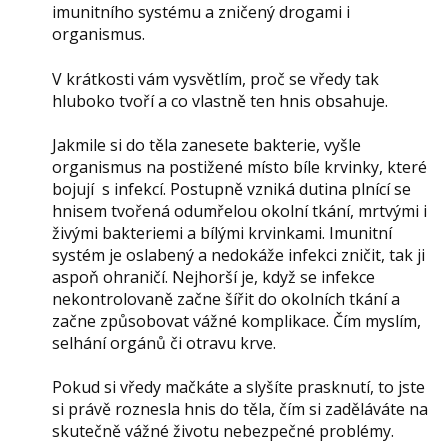
imunitního systému a zničený drogami i
organismus.
V krátkosti vám vysvětlím, proč se vředy tak
hluboko tvoří a co vlastně ten hnis obsahuje.
Jakmile si do těla zanesete bakterie, vyšle
organismus na postižené místo bíle krvinky, které
bojují s infekcí. Postupně vzniká dutina plnící se
hnisem tvořená odumřelou okolní tkání, mrtvými i
živými bakteriemi a bílými krvinkami. Imunitní
systém je oslabený a nedokáže infekci zničit, tak ji
aspoň ohraničí. Nejhorší je, když se infekce
nekontrolovaně začne šířit do okolních tkání a
začne způsobovat vážné komplikace. Čím myslím,
selhání orgánů či otravu krve.
Pokud si vředy mačkáte a slyšíte prasknutí, to jste
si právě roznesla hnis do těla, čím si zaděláváte na
skutečně vážné životu nebezpečné problémy.