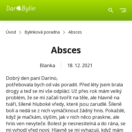
Úvod
Bylinková poradna
Absces
Absces
Blanka
18. 12. 2021
Dobrý den paní Darino,
potřebovala bych od vás poradit. Před léty jsem brala
drogy a teď se mi vše odplácí. Už přes rok mám velký
problém, že se mi začali tvořit na těle, ale hlavně na
tváři, šílené hluboké vředy, které jsou zarudlé. Šíleně
bolí a nedá se z nich vymáčknout žádný hnis. Pokaždé,
když je mačkám, slyším, jak v nich něco praskne, ale
hnis ven nevyteče. Bolest je nesnesitelná a do rána, se
mi vyhodí vřed nový. Hlavně se mi vyhazuji, když mám